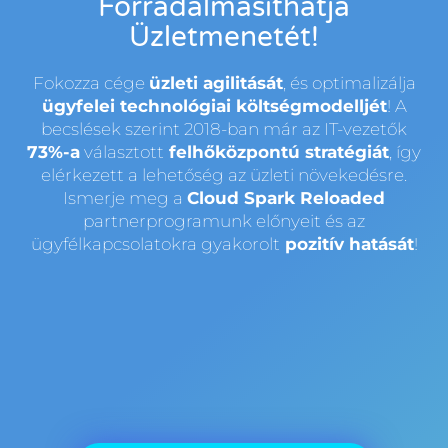
Forradalmasíthatja
Üzletmenetét!
Fokozza cége
üzleti agilitását
, és optimalizálja
ügyfelei technológiai költségmodelljét
! A
becslések szerint 2018-ban már az IT-vezetők
73%-a
választott
felhőközpontú stratégiát
, így
elérkezett a lehetőség az üzleti növekedésre.
Ismerje meg a
Cloud Spark Reloaded
partnerprogramunk előnyeit és az
ügyfélkapcsolatokra gyakorolt
pozitív hatását
!