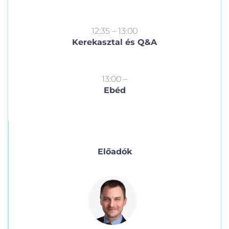
12:35 – 13:00
Kerekasztal és Q&A
13:00 –
Ebéd
Előadók