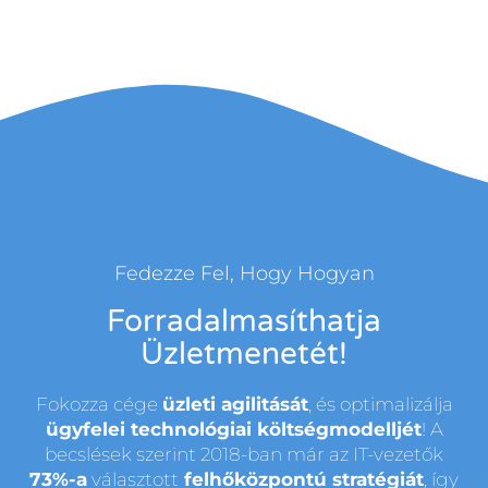
Fedezze Fel, Hogy Hogyan
Forradalmasíthatja
Üzletmenetét!
Fokozza cége
üzleti agilitását
, és optimalizálja
ügyfelei technológiai költségmodelljét
! A
becslések szerint 2018-ban már az IT-vezetők
73%-a
választott
felhőközpontú stratégiát
, így