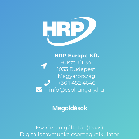
HRP Europe Kft.
Huszti út 34.
1033 Budapest,
Magyarország
+36 1 452 4646
info@csphungary.hu
Megoldások
Eszközszolgáltatás (Daas)
Digitális távmunka csomagkalkulátor