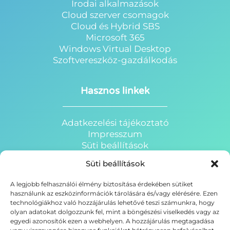
Irodai alkalmazások
Cloud szerver csomagok
Cloud és Hybrid SBS
Microsoft 365
Windows Virtual Desktop
Szoftvereszköz-gazdálkodás
Hasznos linkek
Adatkezelési tájékoztató
Impresszum
Süti beállítások
HRP Webáruház
Süti beállítások
HRP Portál
HRP Oktatóterem
A legjobb felhasználói élmény biztosítása érdekében sütiket
HRP - Azure Felhőportál
használunk az eszközinformációk tárolására és/vagy elérésére. Ezen
Business Central ERP
technológiákhoz való hozzájárulás lehetővé teszi számunkra, hogy
olyan adatokat dolgozzunk fel, mint a böngészési viselkedés vagy az
egyedi azonosítók ezen a webhelyen. A hozzájárulás megtagadása