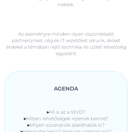
nektek.
Az eseményre minden olyan viszonteladó
partnerünket, cég és IT vezetőket várunk, akiket
érdekel a témában rejlő technikai és üzleti lehetőség
egyaránt.
AGENDA
▸
Mi is az a WVD?
▸
Milyen lehetőségek rejlenek benne?
▸
Milyen szcenáriók alakíthatók ki?
▸
Mennyibe kerül? Hogyan számoljunk?