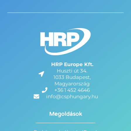
HRP Europe Kft.
Huszti út 34.
1033 Budapest,
Magyarország
+36 1 452 4646
info@csphungary.hu
Megoldások