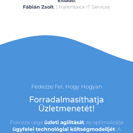
Előadó:
Fábián Zsolt
| Hallenbeck IT Services
Fedezze Fel, Hogy Hogyan
Forradalmasíthatja
Üzletmenetét!
Fokozza cége
üzleti agilitását
, és optimalizálja
ügyfelei technológiai költségmodelljét
! A