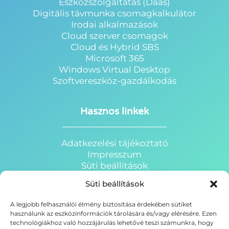
Eszközszolgáltatás (Daas)
Digitális távmunka csomagkalkulátor
Irodai alkalmazások
Cloud szerver csomagok
Cloud és Hybrid SBS
Microsoft 365
Windows Virtual Desktop
Szoftvereszköz-gazdálkodás
Hasznos linkek
Adatkezelési tájékoztató
Impresszum
Süti beállítások
HRP Webáruház
Süti beállítások
HRP Portál
HRP Oktatóterem
A legjobb felhasználói élmény biztosítása érdekében sütiket
HRP - Azure Felhőportál
használunk az eszközinformációk tárolására és/vagy elérésére. Ezen
Business Central ERP
technológiákhoz való hozzájárulás lehetővé teszi számunkra, hogy