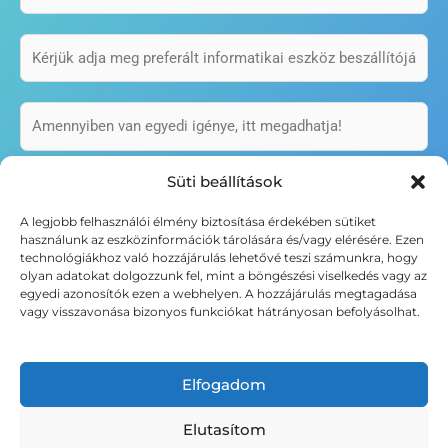
Süti beállítások
A beküldés nem minősül megrendelésnek.
A legjobb felhasználói élmény biztosítása érdekében sütiket
Kollégáink hamarosan felveszik Önnel a kapcsolatot,
használunk az eszközinformációk tárolására és/vagy elérésére. Ezen
hogy egyeztessék egyedi igényeit.
technológiákhoz való hozzájárulás lehetővé teszi számunkra, hogy
olyan adatokat dolgozzunk fel, mint a böngészési viselkedés vagy az
egyedi azonosítók ezen a webhelyen. A hozzájárulás megtagadása
Elfogadom az
adatkezelési tájékoztatóban
vagy visszavonása bizonyos funkciókat hátrányosan befolyásolhat.
leírtakat.
Elfogadom
BEKÜLDÉS!
Elutasítom