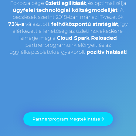
Fokozza cége
üzleti agilitását
, és optimalizálja
ügyfelei technológiai költségmodelljét
! A
becslések szerint 2018-ban már az IT-vezetők
73%-a
választott
felhőközpontú stratégiát
, így
elérkezett a lehetőség az üzleti növekedésre.
Ismerje meg a
Cloud Spark Reloaded
partnerprogramunk előnyeit és az
ügyfélkapcsolatokra gyakorolt
pozitív hatását
!
Partnerprogram Megtekintése