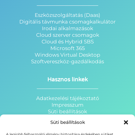
Eszközszolgáltatás (Daas)
Digitális távmunka csomagkalkulátor
Irodai alkalmazások
Cloud szerver csomagok
Cloud és Hybrid SBS
Microsoft 365
Windows Virtual Desktop
Szoftvereszköz-gazdálkodás
Hasznos linkek
Adatkezelési tájékoztató
Impresszum
Süti beállítások
HRP Webáruház
Süti beállítások
HRP Portál
HRP Oktatóterem
A legjobb felhasználói élmény biztosítása érdekében sütiket