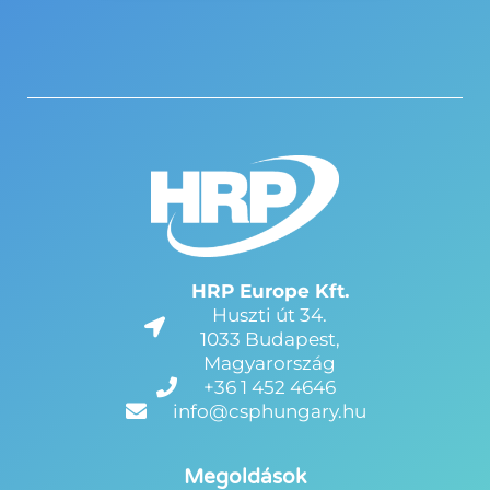
HRP Europe Kft.
Huszti út 34.
1033 Budapest,
Magyarország
+36 1 452 4646
info@csphungary.hu
Megoldások