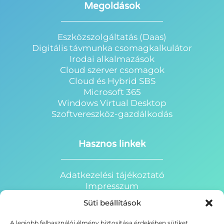
Megoldások
Eszközszolgáltatás (Daas)
Digitális távmunka csomagkalkulátor
Irodai alkalmazások
Cloud szerver csomagok
Cloud és Hybrid SBS
Microsoft 365
Windows Virtual Desktop
Szoftvereszköz-gazdálkodás
Hasznos linkek
Adatkezelési tájékoztató
Impresszum
Süti beállítások
Süti beállítások
HRP Webáruház
HRP Portál
A legjobb felhasználói élmény biztosítása érdekében sütiket