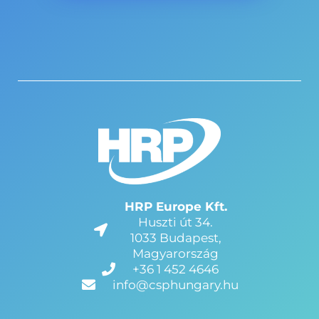
HRP Europe Kft.
Huszti út 34.
1033 Budapest,
Magyarország
+36 1 452 4646
info@csphungary.hu