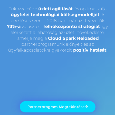
Fokozza cége
üzleti agilitását
, és optimalizálja
ügyfelei technológiai költségmodelljét
! A
becslések szerint 2018-ban már az IT-vezetők
73%-a
választott
felhőközpontú stratégiát
, így
elérkezett a lehetőség az üzleti növekedésre.
Ismerje meg a
Cloud Spark Reloaded
partnerprogramunk előnyeit és az
ügyfélkapcsolatokra gyakorolt
pozitív hatását
!
Partnerprogram Megtekintése