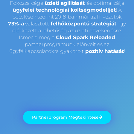
Fokozza cége
üzleti agilitását
, és optimalizálja
ügyfelei technológiai költségmodelljét
! A
becslések szerint 2018-ban már az IT-vezetők
73%-a
választott
felhőközpontú stratégiát
, így
elérkezett a lehetőség az üzleti növekedésre.
Ismerje meg a
Cloud Spark Reloaded
partnerprogramunk előnyeit és az
ügyfélkapcsolatokra gyakorolt
pozitív hatását
!
Partnerprogram Megtekintése