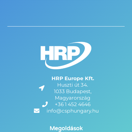
HRP Europe Kft.
Huszti út 34.
1033 Budapest,
Magyarország
+36 1 452 4646
info@csphungary.hu
Megoldások