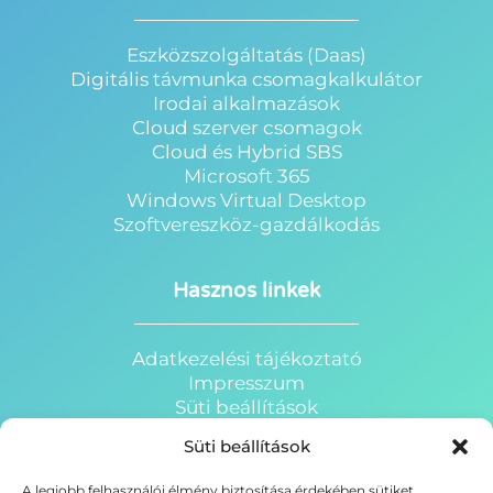
Eszközszolgáltatás (Daas)
Digitális távmunka csomagkalkulátor
Irodai alkalmazások
Cloud szerver csomagok
Cloud és Hybrid SBS
Microsoft 365
Windows Virtual Desktop
Szoftvereszköz-gazdálkodás
Hasznos linkek
Adatkezelési tájékoztató
Impresszum
Süti beállítások
HRP Webáruház
Süti beállítások
HRP Portál
HRP Oktatóterem
A legjobb felhasználói élmény biztosítása érdekében sütiket