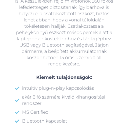
is. A készülékben rejlő mikrofonok 360 fokos
lefedettséget biztosítanak, így bárhova is
helyezi el a csatlakoztatott eszközt, biztos
lehet abban, hogy a vonal túloldalán
tökéletesen hallják. Csatlakoztassa a
pehelykönnyű eszközt másodpercek alatt a
laptophoz, okostelefonhoz és táblagéphez
USB vagy Bluetooth segítségével. Járjon
bármerre, a beépített akkumulátornak
köszönhetően 15 órás üzemidő áll
rendelkezésre.
Kiemelt tulajdonságok:
intuitív plug-n-play kapcsolódás
akár 6 fő számára kiváló kihangosítási
rendszer
MS Certified
Bluetooth kapcsolat