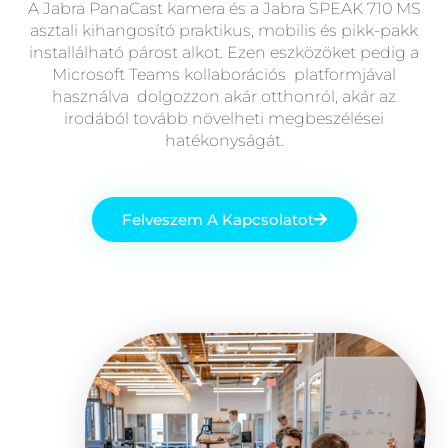
A Jabra PanaCast kamera és a Jabra SPEAK 710 MS
asztali kihangosító praktikus, mobilis és pikk-pakk
installálható párost alkot. Ezen eszközöket pedig a
Microsoft Teams kollaborációs platformjával
használva dolgozzon akár otthonról, akár az
irodából tovább növelheti megbeszélései
hatékonyságát.
Felveszem A Kapcsolatot