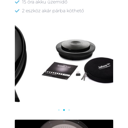
15 óra akku üzemidő
2 eszköz akár párba köthető