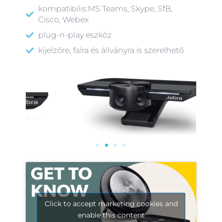
kompatibilis:MS Teams, Skype, SfB,
Cisco, Webex
plug-n-play eszköz
kijelzőre, falra és állványra is szerelhető
Click to accept marketing cookies and
enable this content