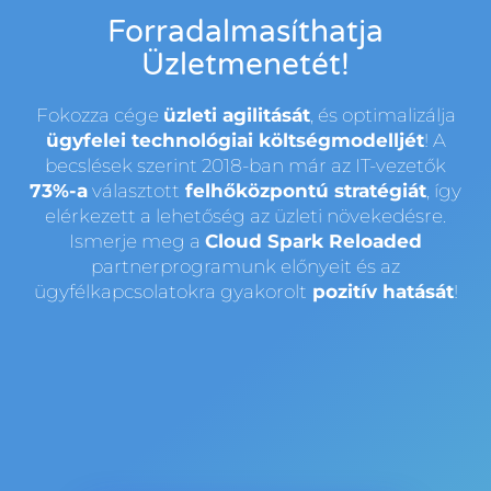
Forradalmasíthatja
Üzletmenetét!
Fokozza cége
üzleti agilitását
, és optimalizálja
ügyfelei technológiai költségmodelljét
! A
becslések szerint 2018-ban már az IT-vezetők
73%-a
választott
felhőközpontú stratégiát
, így
elérkezett a lehetőség az üzleti növekedésre.
Ismerje meg a
Cloud Spark Reloaded
partnerprogramunk előnyeit és az
ügyfélkapcsolatokra gyakorolt
pozitív hatását
!