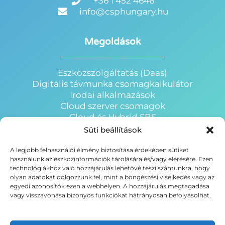
+36 1 452 4646
info@csphungary.hu
Megoldások
Eszközszolgáltatás (Daas)
Digitális távmunka csomagkalkulátor
Irodai alkalmazások
Cloud szerver csomagok
Cloud és Hybrid SBS
Microsoft 365
Süti beállítások
Windows Virtual Desktop
Szoftvereszköz-gazdálkodás
A legjobb felhasználói élmény biztosítása érdekében sütiket
használunk az eszközinformációk tárolására és/vagy elérésére. Ezen
technológiákhoz való hozzájárulás lehetővé teszi számunkra, hogy
olyan adatokat dolgozzunk fel, mint a böngészési viselkedés vagy az
Hasznos linkek
egyedi azonosítók ezen a webhelyen. A hozzájárulás megtagadása
vagy visszavonása bizonyos funkciókat hátrányosan befolyásolhat.
Adatkezelési tájékoztató
Impresszum