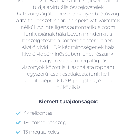
kamerájával, 180 fokos látószögével javítani
tudja a virtuális összejövetelek
hatékonyságát. Élvezze a nagyobb látószög
adta természetesebb perspektívát, vakfoltok
nélkül. Az intelligens automatikus zoom
funkciójának hála bevon mindenkit a
beszélgetésbe a konferenciateremben.
Kiváló Vivid HDR képminőségének hála
kiváló videóminőségben lehet részünk,
még nagyon változó megvilágítási
viszonyok között is. Használata roppant
egyszerű: csak csatlakoztatunk kell
számítógépünk USB-portjához, és már
működik is.
Kiemelt tulajdonságok:
4k felbontás
180 fokos látószög
13 megapixeles