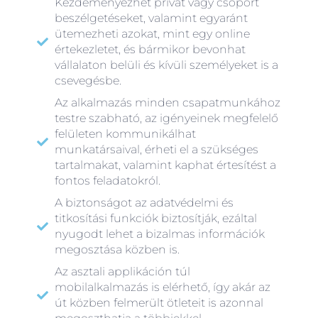
Kezdeményezhet privát vagy csoport
beszélgetéseket, valamint egyaránt
ütemezheti azokat, mint egy online
értekezletet, és bármikor bevonhat
vállalaton belüli és kívüli személyeket is a
csevegésbe.
Az alkalmazás minden csapatmunkához
testre szabható, az igényeinek megfelelő
felületen kommunikálhat
munkatársaival, érheti el a szükséges
tartalmakat, valamint kaphat értesítést a
fontos feladatokról.
A biztonságot az adatvédelmi és
titkosítási funkciók biztosítják, ezáltal
nyugodt lehet a bizalmas információk
megosztása közben is.
Az asztali applikáción túl
mobilalkalmazás is elérhető, így akár az
út közben felmerült ötleteit is azonnal