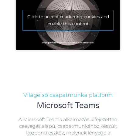
Click to accept marketing cookies and
enable this content
Világelső csapatmunka platform
Microsoft Teams
A Microsoft Teams alkalmazás kifejezetten
csevegés alapú, csapatmunkához készült
központi eszköz, melynek lényege a