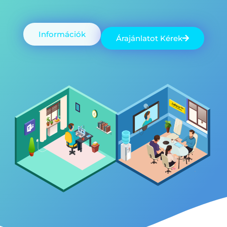
Információk
Árajánlatot Kérek